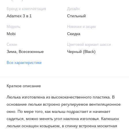
Бренд и комплектация
Дизайн
Adamex 3 в 1
Стильный
Модель
Новинки и акции
Mobi
Скидка
Сезон
Цветовой вариант шасси
Зима, Всесезонные
Черный (Black)
Все характеристики
Краткое описание
Люлька изготовлена ​​из высококачественного пластика. В
основание люльки встроено регулируемое вентиляционное
окно. По мере того, как малыш подрастает и начинает
садиться, можно менять угол наклона изголовья. Капюшон
люльки оснащен козырьком, в спинку встроена москитная