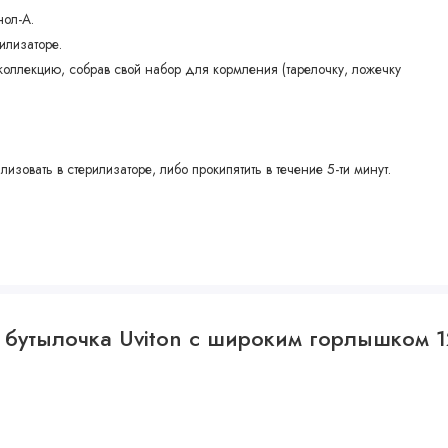
нол-A.
илизаторе.
оллекцию, собрав свой набор для кормления (тарелочку, ложечку
овать в стерилизаторе, либо прокипятить в течение 5-ти минут.
я бутылочка Uviton с широким горлышком 