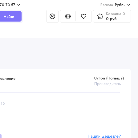
970 73 57
Валюта
Рубль
Корзина
0
Найти
0 руб
Uviton (Польша)
равнение
Производитель
116
Нашли дешевле?