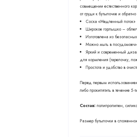
совмещении естественного кор
от груди к бутылочке и обратн
Соска «Медленный поток» 0
Широкое горлышко – облегч
Изготовлена из безопасных
Можно мыть в посудомоечно
Яркий и современный дизай
для кормления (тарелочку, лож
Простота и удобство в очист
Перед первым использованием 
либо прокипятить в течение 5-т
Состав:
полипропилен, силико
Размер бутылочки в сложенном