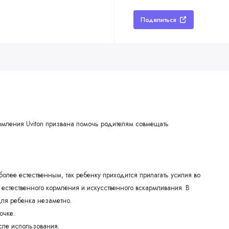
Поделиться
рмления Uviton призвана помочь родителям совмещать
более естественным, так ребенку приходится прилагать усилия во
естественного кормления и искусственного вскармливания. В
 для ребенка незаметно.
очке.
сле использования.