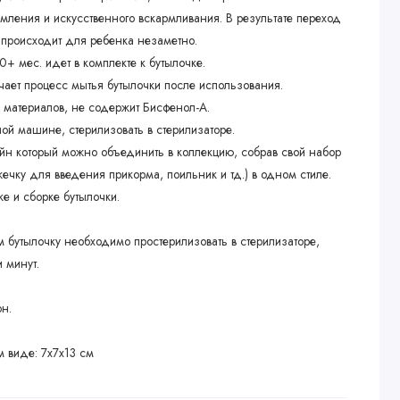
мления и искусственного вскармливания. В результате переход
о происходит для ребенка незаметно.
+ мес. идет в комплекте к бутылочке.
ает процесс мытья бутылочки после использования.
 материалов, не содержит Бисфенол-A.
й машине, стерилизовать в стерилизаторе.
н который можно объединить в коллекцию, собрав свой набор
ечку для введения прикорма, поильник и тд.) в одном стиле.
ке и сборке бутылочки.
бутылочку необходимо простерилизовать в стерилизаторе,
и минут.
н.
 виде: 7х7х13 см