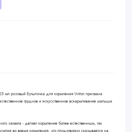
25 мл розовый Бутылочка для кормления Uviton призвана
естественное грудное и искусственное вскармливание малыша.
ого захвата - делает кормление более естественным, так
усилия во время кормления, что плодотворно сказывается на