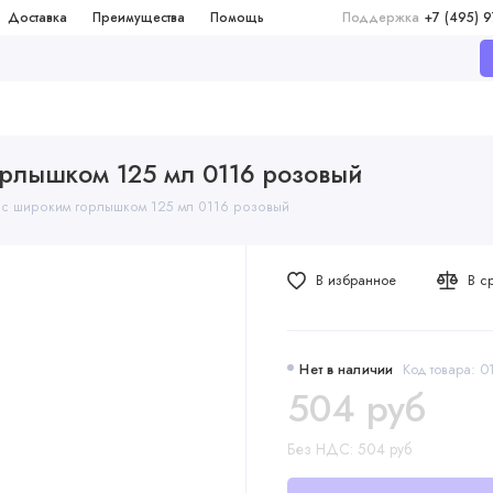
Доставка
Преимущества
Помощь
Поддержка
+7 (495) 
орлышком 125 мл 0116 розовый
n с широким горлышком 125 мл 0116 розовый
В избранное
В с
Нет в наличии
Код товара: 0
504 руб
Без НДС: 504 руб