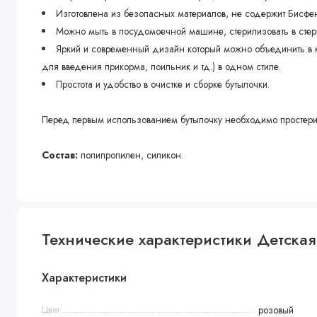
Изготовлена из безопасных материалов, не содержит Бисфе
Можно мыть в посудомоечной машине, стерилизовать в стер
Яркий и современный дизайн который можно объединить в к
для введения прикорма, поильник и тд.) в одном стиле.
Простота и удобство в очистке и сборке бутылочки.
Перед первым использованием бутылочку необходимо простерилиз
Состав:
полипропилен, силикон.
Размер бутылочки в сложенном виде: 7х7х13 см
Технические характеристики Детска
Характеристики
Цвет
розовый