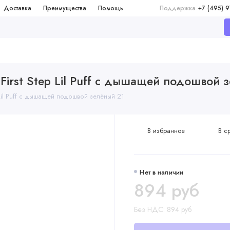
Доставка
Преимущества
Помощь
Поддержка
+7 (495) 
First Step Lil Puff с дышащей подошвой 
 Lil Puff с дышащей подошвой зелёный 21
В избранное
В с
Нет в наличии
894 руб
Без НДС: 894 руб