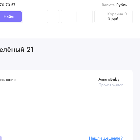
970 73 57
Валюта
Рубль
Корзина
0
Найти
0 руб
зелёный 21
AmaroBaby
равнение
Производитель
Нашли дешевле?