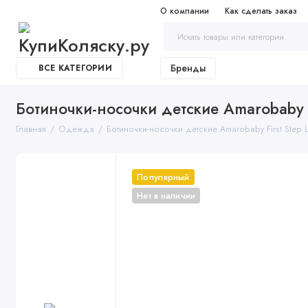
О компании
Как сделать заказ
Бренды
ВСЕ КАТЕГОРИИ
Ботиночки-носочки детские Amarobaby 
Главная
Одежда
Ботиночки-носочки детские Amarobaby First Step
Популярный
Нет в наличии