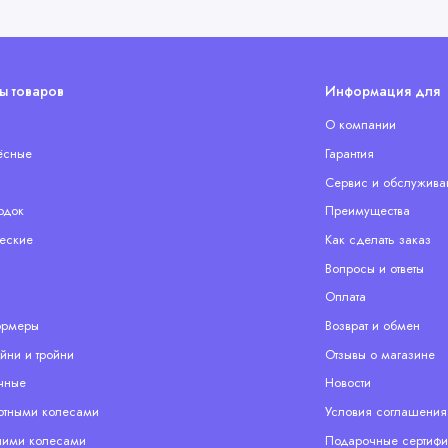
ы товаров
Информация для 
О компании
ёсные
Гарантия
Сервис и обслужива
одок
Преимущества
еские
Как сделать заказ
Вопросы и ответы
Оплата
ормеры
Возврат и обмен
йни и тройни
Отзывы о магазине
чные
Новости
отными колесами
Условия соглашения
ими колесами
Подарочные сертифи