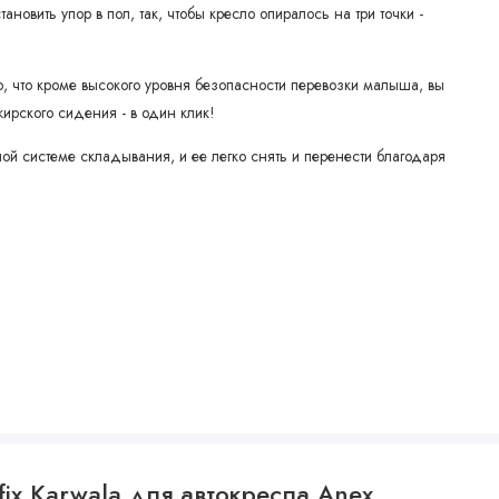
овить упор в пол, так, чтобы кресло опиралось на три точки -
, что кроме высокого уровня безопасности перевозки малыша, вы
ирского сидения - в один клик!
ой системе складывания, и ее легко снять и перенести благодаря
fix Karwala для автокресла Anex