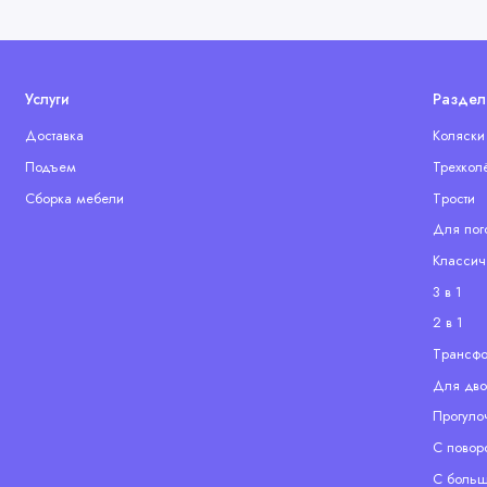
Услуги
Раздел
Доставка
Коляски
Подъем
Трехкол
Сборка мебели
Tрости
Для пог
Классич
3 в 1
2 в 1
Tрансф
Для дво
Прогуло
С повор
С больш