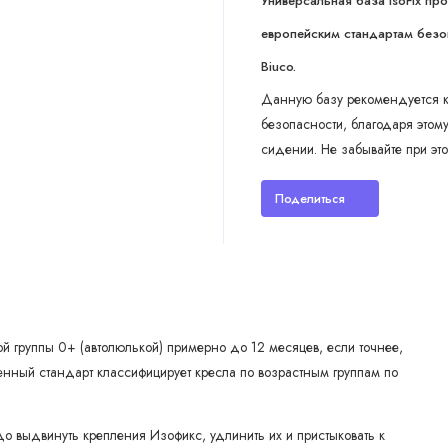
Универсальная база IsoFix
про
европейским стандартам безоп
Biuco.
Данную базу рекомендуется к
безопасности, благодаря это
сидении. Не забывайте при эт
Поделиться
ой группы 0+ (автолюлькой) примерно до 12 месяцев, если точнее,
менный стандарт классифицирует кресла по возрастным группам по
до выдвинуть крепления Изофикс, удлинить их и пристыковать к