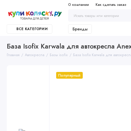
О компании
Как сделать заказ
Бренды
ВСЕ КАТЕГОРИИ
База Isofix Karwala для автокресла Ane
Главная
Автокресла
Базы isofix
База Isofix Karwala для автокресл
Популярный