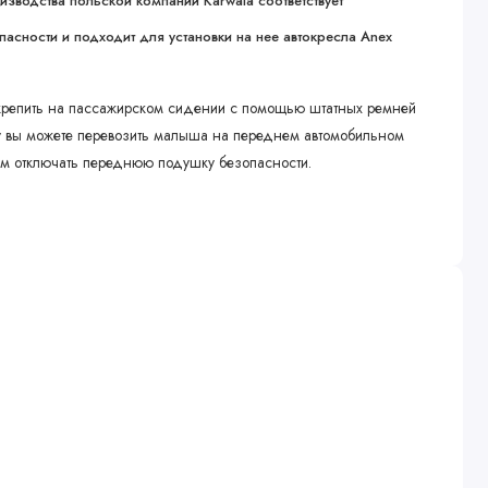
изводства польской компании Karwala
соответствует
асности и подходит для установки на нее автокресла Anex
репить на пассажирском сидении с помощью штатных ремней
му вы можете перевозить малыша на переднем автомобильном
ом отключать переднюю подушку безопасности.