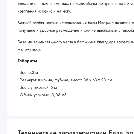
соединительным элементам на автомобильном кресле, затем устан
крепления изофикс и на ногу.
Важной особенностью использования базы Изофикс является то
получаете и удобное размещение и снятие автолюльки с пассаж
База не занимает много места в багажнике благодаря эффективн
малому весу.
Габариты
• Вес: 5,3 кг
• Размеры: ширина, глубина, высота 36 х 63 х 20 см
• Вес с упаковкой: 6 кг
• Объем упаковки: 0,06 м3
Технические характеристики База Iso