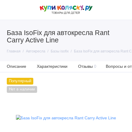
База IsoFix для автокресла Rant
Carry Active Line
Главная
Автокресла
Базы isofix
База IsoFix для автокресла Rant Ca
Описание
Характеристики
Отзывы
0
Вопросы и от
Популярный
Нет в наличии