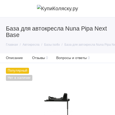
База для автокресла Nuna Pipa Next
Base
Главная
Автокресла
Базы isofix
База для автокресла Nuna Pipa Ne
Описание
Отзывы
0
Вопросы и ответы
0
Популярный
Нет в наличии