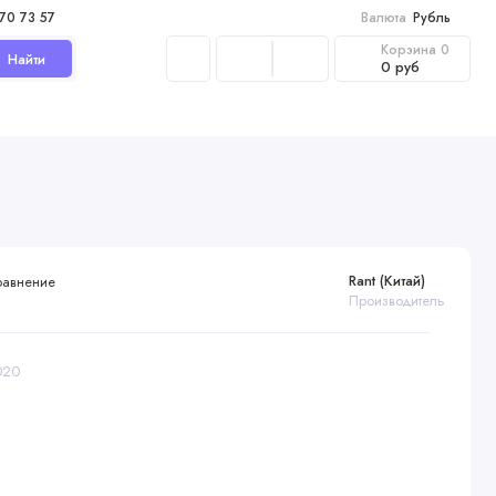
970 73 57
Валюта
Рубль
Корзина
0
Найти
0 руб
Rant (Китай)
равнение
Производитель
020