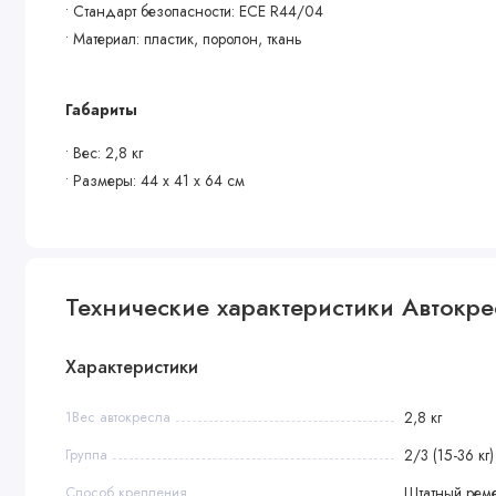
• Стандарт безопасности: ECE R44/04
• Материал: пластик, поролон, ткань
Габариты
• Вес: 2,8 кг
• Размеры: 44 х 41 х 64 см
• Вес в упаковке: 3,8 кг
• Размеры упаковки: 56 х 44 х 81 см
Технические характеристики Автокресл
Характеристики
1Вес автокресла
2,8 кг
Группа
2/3 (15-36 кг)
Способ крепления
Штатный рем