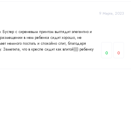
9 Марта, 2023
. Бустер с сиреневым принтом выглядит элегантно и
и размещении в нем ребенка сидит хорошо, не
вает немного поспать и спокойно спит, благодаря
Заметила, что в кресле сидит как влитой)))) ребенку
0
0
г. И покрытие легко снимается, но я его еще не мыла).