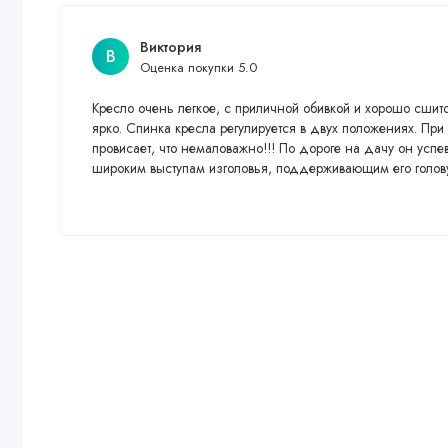
Виктория
В
Оценка покупки 5.0
Кресло очень легкое, с приличной обивкой и хорошо сшито
ярко. Спинка кресла регулируется в двух положениях. Пр
провисает, что немаловажно!!! По дороге на дачу он успе
широким выступам изголовья, поддерживающим его голову. 
нравится. Брала для дочки 4 лет, рост 110. Вес около 18 к
Рекомендую, соотношение цены и качества.