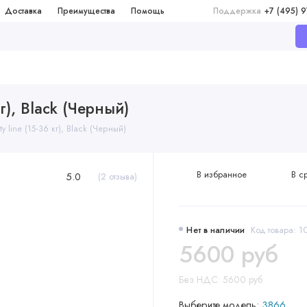
Доставка
Преимущества
Помощь
Поддержка
+7 (495) 
г), Black (Черный)
 line (15-36 кг), Black (Черный)
В избранное
В с
5.0
(2 отзыва)
Нет в наличии
Код товара: 1
5600 руб
Без НДС: 5600 руб
Выберите модель:
3866