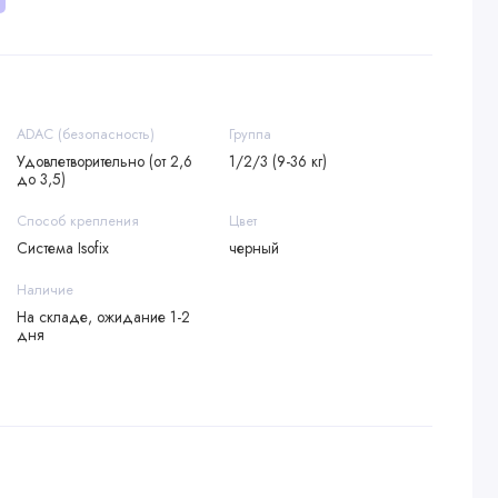
ADAC (безопасность)
Группа
Удовлетворительно (от 2,6
1/2/3 (9-36 кг)
до 3,5)
Способ крепления
Цвет
Система Isofix
черный
Наличие
На складе, ожидание 1-2
дня