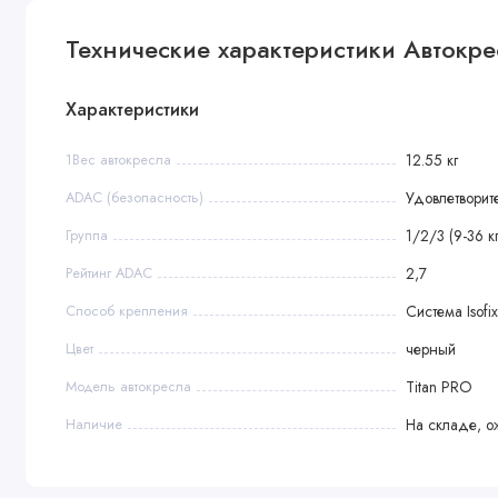
Технические характеристики Автокресл
Характеристики
1Вес автокресла
12.55 кг
ADAC (безопасность)
Удовлетворите
Группа
1/2/3 (9-36 кг
Рейтинг ADAC
2,7
Способ крепления
Система Isofix
Цвет
черный
Модель автокресла
Titan PRO
Наличие
На складе, о