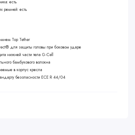
ика: есть
их ремней: есть
емнем Top Tether
otect® для защиты головы при боковом ударе
ита нижней части тела G-Cell
льного бамбукового волокна
раемые в корпус кресла
стандарту безопасности ECE R 44/04