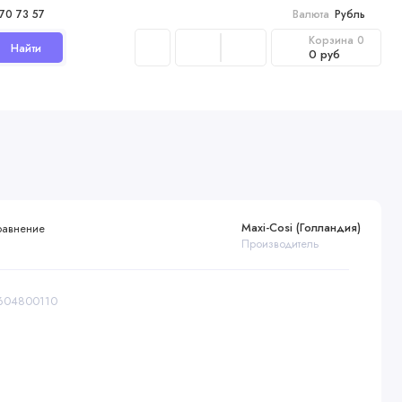
970 73 57
Валюта
Рубль
Корзина
0
Найти
0 руб
Maxi-Cosi (Голландия)
равнение
Производитель
8604800110