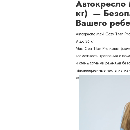
Автокресло M
кг)
— Безопа
Вашего ребе
Автокресло Maxi Cozy Titan Pr
9 до 36 кг.
Maxi-Cosi Titan Pro имеет фир
возможность крепления с помощ
и стандартными ремнями безо
гипоаллергенные чехлы из ткан
заставляет выбрать Maxi-Cosi T