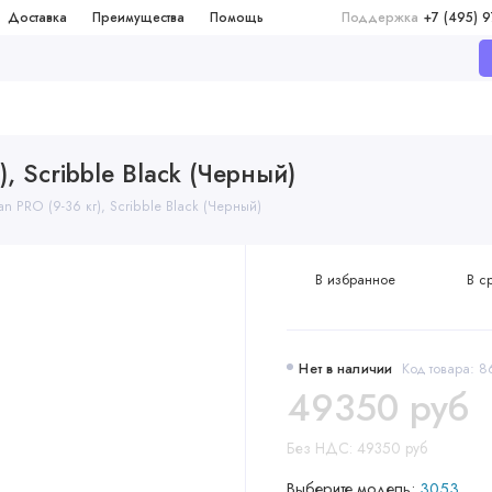
Доставка
Преимущества
Помощь
Поддержка
+7 (495) 
), Scribble Black (Черный)
an PRO (9-36 кг), Scribble Black (Черный)
В избранное
В с
Нет в наличии
Код товара: 
49350 руб
Без НДС: 49350 руб
Выберите модель:
3053