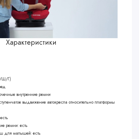
Характеристики
В/Ш/Г)
ред
иточечные внутренние ремни
аступенчатое выдвижение автокресла относительно платформы
 есть
ие ремни: есть
ш для малышей: есть