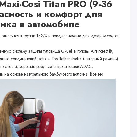
axi-Cosi Titan PRO (9-36
сность и комфорт для
нка в автомобиле
o относится к группе 1/2/3 и предназначено для детей весом от
менную систему защиты туловища G-Cell и головы AirProtect®,
ью соединителей Isofix + Top Tether (Isofix + якорный ремень)
пасности, хорошие результаты краш-тестов ADAC,
ь на основе натурального бамбукового волокна. Все это
itan Pro даже самого требовательного европейского покупателя!