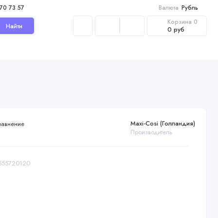
970 73 57
Валюта
Рубль
Корзина
0
Найти
0 руб
Maxi-Cosi (Голландия)
равнение
Производитель
8555720120