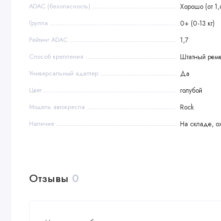
ADAC (безопасность)
Хорошо (от 1,
Группа
0+ (0-13 кг)
Рейтинг ADAC
1,7
Способ крепления
Штатный рем
Универсальный адаптер
Да
Цвет
голубой
Модель автокресла
Rock
Наличие
На складе, о
Отзывы
0