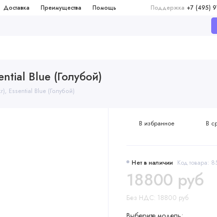
Доставка
Преимущества
Помощь
Поддержка
+7 (495) 
ential Blue (Голубой)
), Essential Blue (Голубой)
В избранное
В с
Нет в наличии
Код товара: 
18800 руб
Без НДС: 18800 руб
Выберите модель: