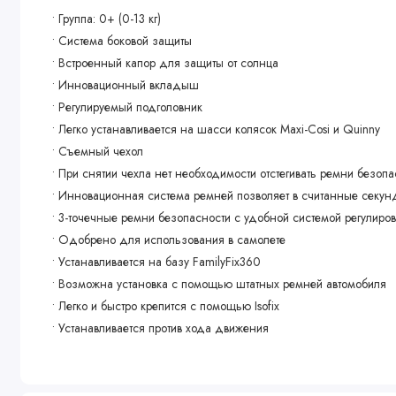
• Группа: 0+ (0-13 кг)
• Система боковой защиты
• Встроенный капор для защиты от солнца
• Инновационный вкладыш
• Регулируемый подголовник
• Легко устанавливается на шасси колясок Maxi-Cosi и Quinny
• Съемный чехол
• При снятии чехла нет необходимости отстегивать ремни безоп
• Инновационная система ремней позволяет в считанные секун
• 3-точечные ремни безопасности с удобной системой регулиро
• Одобрено для использования в самолете
• Устанавливается на базу FamilyFix360
• Возможна установка с помощью штатных ремней автомобиля
• Легко и быстро крепится с помощью Isofix
• Устанавливается против хода движения
• Стандарт безопасности i-Size (R129)