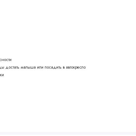
асности
ды достать малыша или посадить в автокресло
вки