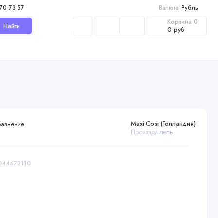
970 73 57
Валюта
Рубль
Корзина
0
Найти
0 руб
Maxi-Cosi (Голландия)
равнение
Производитель
8044672110