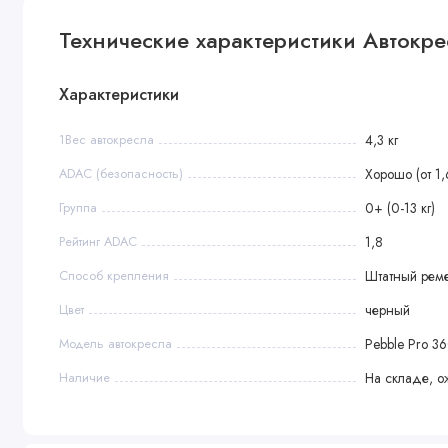
Габариты
Технические характеристики Автокресло
• Вес: 4,3 кг
• Вес в упаковке: 6 кг
Характеристики
3
• Объем: 0,1 м
1Вес автокресла
4,3 кг
ADAC (безопасность)
Хорошо (от 1,
Группа
0+ (0-13 кг)
Рейтинг ADAC
1,8
Способ крепления
Штатный рем
Цвет
черный
Модель автокресла
Pebble Pro 3
Наличие
На складе, о