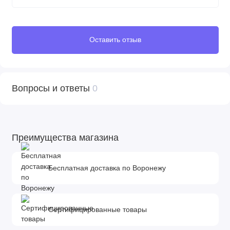
• Размеры: 71х44х40 см, внутренняя ширина 30 см (Д/Ш/В)
• Внутренние размеры: ширина-270 мм, глубина-170 мм,
высота-380 мм
Оставить отзыв
• Вес: 2.8 кг
Результаты краш-тестов
• Оценка Всеобщего немецкого автомобильного
Вопросы и ответы
0
клуба
(ADAC)
- 4 звезды
• Оценка Австрийского автомобильного клуба
(ÖAMTC)
- 4
звезды
Преимущества магазина
Бесплатная доставка по Воронежу
Сертифицированные товары