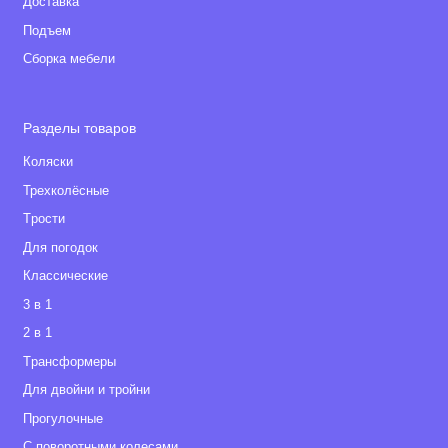
Доставка
Подъем
Сборка мебели
Разделы товаров
Коляски
Трехколёсные
Tрости
Для погодок
Классические
3 в 1
2 в 1
Tрансформеры
Для двойни и тройни
Прогулочные
С поворотными колесами