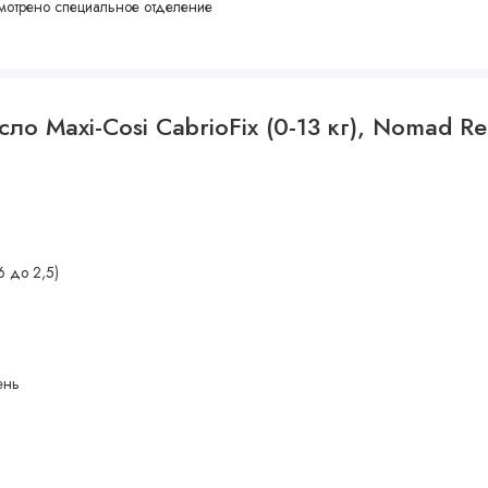
смотрено специальное отделение
вручную или в стиральной машине при температуре 30 °С
ло Maxi-Cosi CabrioFix (0-13 кг), Nomad R
зонтальное положение
6 до 2,5)
ень