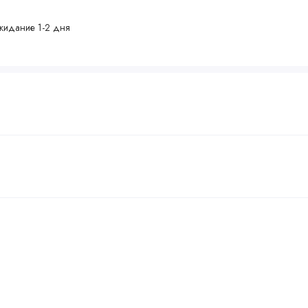
жидание 1-2 дня
ота - 400 мм
 4 звезды
зды