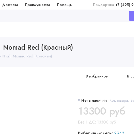
Доставка
Преимущества
Помощь
Поддержка
+7 (495) 
г), Nomad Red (Красный)
0-13 кг), Nomad Red (Красный)
В избранное
В с
Нет в наличии
Код товара: 
13300 руб
Без НДС: 13300 руб
Выберите модель:
2943