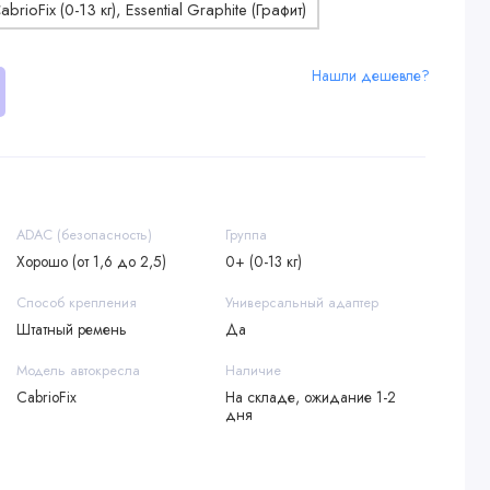
Нашли дешевле?
ADAC (безопасность)
Группа
Хорошо (от 1,6 до 2,5)
0+ (0-13 кг)
Способ крепления
Универсальный адаптер
Штатный ремень
Да
Модель автокресла
Наличие
CabrioFix
На складе, ожидание 1-2
дня