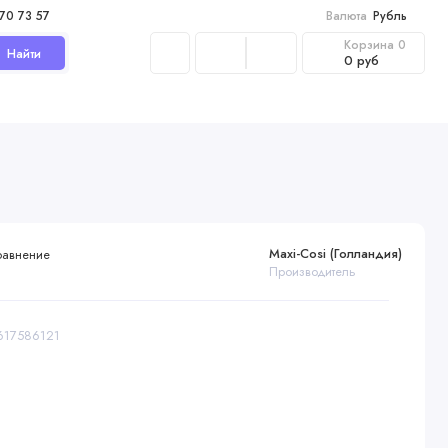
970 73 57
Валюта
Рубль
Корзина
0
Найти
0 руб
Maxi-Cosi (Голландия)
равнение
Производитель
8617586121