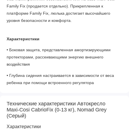
Family Fix (продается отдельно). Прикрепленная к
платформе Family Fix, люлька достигает высочайшего
уровня безопасности и комфорта.
Характеристики
• Боковая защита, представленная амортизирующими
протекторами, рассеивающими энергию внешнего
воздействия
• Глубина сидения настраивается в зависимости от веса
ребенка при помощи встроенного регулятора
• Увеличенные бортики анатомического подголовника
поддерживают головку и мышцы шеи малыша, а внутренняя
Технические характеристики Автокресло
мягкая подушка в области спины обеспечивает его удобное
Maxi-Cosi CabrioFix (0-13 кг), Nomad Grey
(Серый)
положение
Характеристики
• Защитный козырек, открывающийся позиционно,