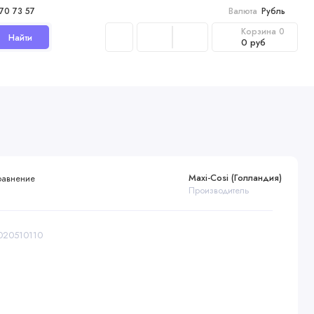
970 73 57
Валюта
Рубль
Корзина
0
Найти
0 руб
Maxi-Cosi (Голландия)
равнение
Производитель
8020510110