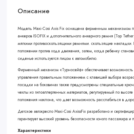
Описание
Модель Maxi-Cosi Axis Fix оснащена фирменным механизмом по
анкеров ISOFIX и дополнительного анкерного ремня (Top Tethe
мягкими противоскользящими ремнями. скользящие накладки. 
положении против хода движения, затем, когда ребенку станови
сиденье используется лицом к автомобилю.
Фирменный механизм «Турносейф» обеспечивает возможность п
управления правильным положением с клавишей выбора возрас
посадки на боковинах также предусмотрены специальные крюч
чехлы из гипоаллергенных материалов, регулируемый по высоте
положения наклона, что дает возможность расслабиться в доро
Детское автокресло Maxi-Cosi AxissFix разработано и сертифицир
гарантирует высокий уровень безопасности юного пассажира и
Характеристики