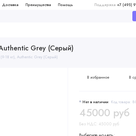
Доставка
Преимущества
Помощь
Поддержка
+7 (495) 
 Authentic Grey (Серый)
(9-18 кг), Authentic Grey (Серый)
В избранное
В с
Нет в наличии
Код товара: 
45000 руб
Без НДС: 45000 руб
Выберите модель: