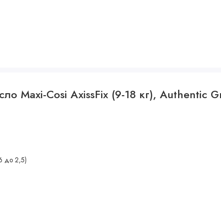
сла относительно платформы
о Maxi-Cosi AxissFix (9-18 кг), Authentic 
6 до 2,5)
ния в зависимости от возраста