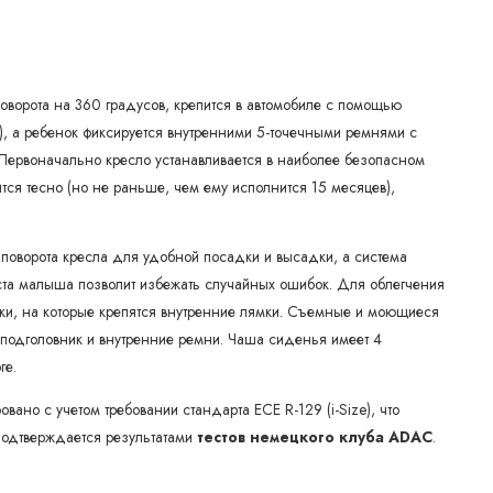
ворота на 360 градусов, крепится в автомобиле с помощью
r), а ребенок фиксируется внутренними 5-точечными ремнями с
Первоначально кресло устанавливается в наиболее безопасном
тся тесно (но не раньше, чем ему исполнится 15 месяцев),
оворота кресла для удобной посадки и высадки, а система
та малыша позволит избежать случайных ошибок. Для облегчения
ки, на которые крепятся внутренние лямки. Съемные и моющиеся
 подголовник и внутренние ремни. Чаша сиденья имеет 4
ге.
овано с учетом требовании стандарта ECE R-129 (i-Size), что
 подтверждается результатами
тестов немецкого клуба ADAC
.