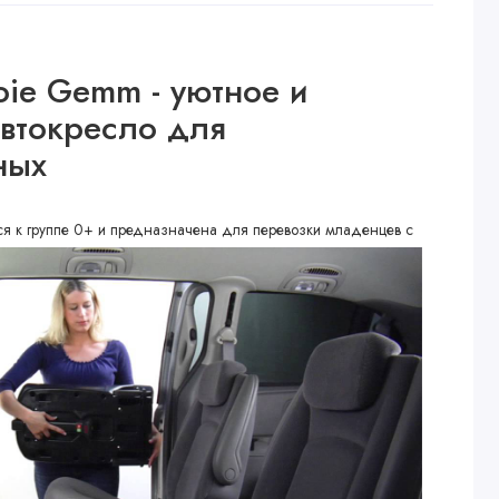
oie Gemm​ - уютное и
втокресло для
ных
ся к группе 0+ и предназначена для перевозки младенцев с
о 13 кг).