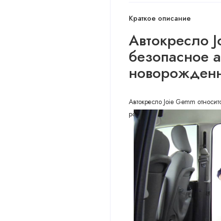
Краткое описание
Автокресло J
безопасное
а
новорожден
Автокресло Joie Gemm относит
рождения и до 1,5 лет (весом д