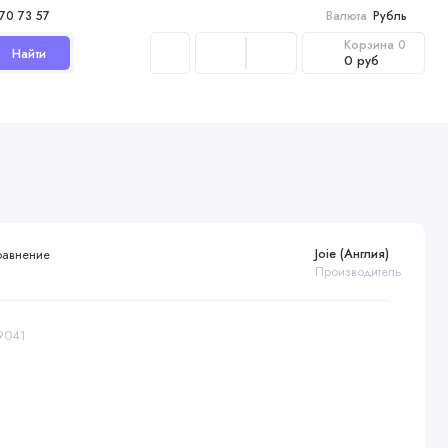
970 73 57
Валюта
Рубль
Корзина
0
Найти
0 руб
Joie (Англия)
равнение
Производитель
09041