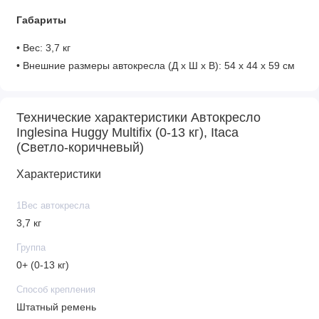
Габариты
• Вес: 3,7 кг
• Внешние размеры автокресла (Д х Ш х В): 54 х 44 х 59 см
• Ширина спинки: 21 см
• Высота спинки: 49 см
Технические характеристики Автокресло
• Ширина сиденья: 24 см
Inglesina Huggy Multifix (0-13 кг), Itaca
(Светло-коричневый)
Характеристики
1Вес автокресла
3,7 кг
Группа
0+ (0-13 кг)
Способ крепления
Штатный ремень