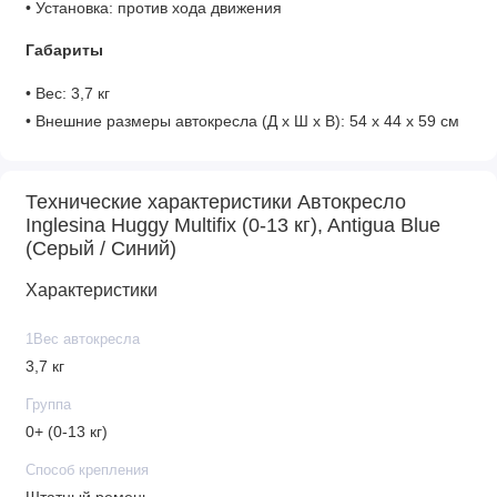
• Установка: против хода движения
Габариты
• Вес: 3,7 кг
• Внешние размеры автокресла (Д х Ш х В): 54 х 44 х 59 см
• Ширина спинки: 21 см
• Высота спинки: 49 см
Технические характеристики Автокресло
• Ширина сиденья: 24 см
Inglesina Huggy Multifix (0-13 кг), Antigua Blue
(Серый / Синий)
Характеристики
1Вес автокресла
3,7 кг
Группа
0+ (0-13 кг)
Способ крепления