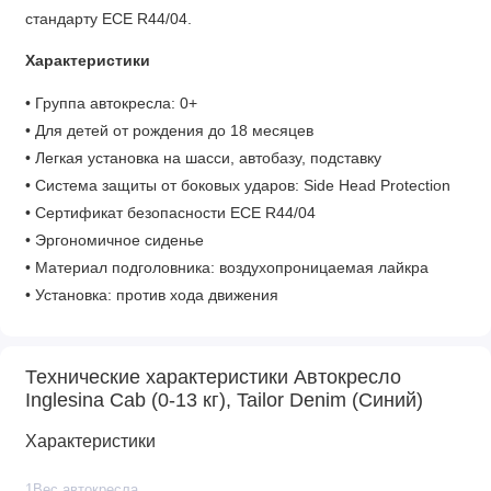
стандарту ECE R44/04.
Характеристики
• Группа автокресла: 0+
• Для детей от рождения до 18 месяцев
• Легкая установка на шасси, автобазу, подставку
• Система защиты от боковых ударов: Side Head Protection
• Сертификат безопасности ECE R44/04
• Эргономичное сиденье
• Материал подголовника: воздухопроницаемая лайкра
• Установка: против хода движения
• Ремни безопасности: трехточечные
• Регулировка ремней безопасности по высоте
Технические характеристики Автокресло
Габариты
Inglesina Cab (0-13 кг), Tailor Denim (Синий)
• Вес: 4,4 кг
Характеристики
• Внешние размеры автокресла (Д х Ш х В): 64 х 42 х 60 см
• Ширина спинки: 27 см
1Вес автокресла