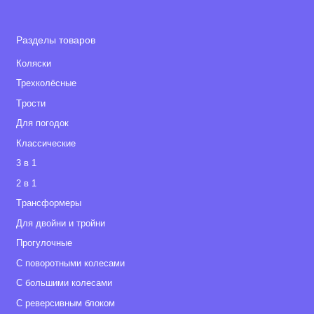
Разделы товаров
Коляски
Трехколёсные
Tрости
Для погодок
Классические
3 в 1
2 в 1
Tрансформеры
Для двойни и тройни
Прогулочные
С поворотными колесами
С большими колесами
С реверсивным блоком