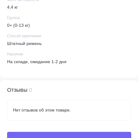
• Высота спинки: 51 см
4,4 кг
• Ширина сиденья: 24 см
Группа
0+ (0-13 кг)
Способ крепления
Штатный ремень
Наличие
На складе, ожидание 1-2 дня
Отзывы
0
Нет отзывов об этом товаре.