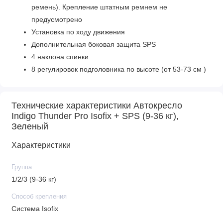
ремень). Крепление штатным ремнем не
предусмотрено
Установка по ходу движения
Дополнительная боковая защита SPS
4 наклона спинки
8 регулировок подголовника по высоте (от 53-73 см )
Чехол выполнен из текстиля и эко кожи ( по бокам) .
Вся обивка снимается для стирки
Технические характеристики Автокресло
5-ти точечные ремни безопасности
Indigo Thunder Pro Isofix + SPS (9-36 кг),
Габариты
Зеленый
Габариты автокресла(ГхШхВ): 55 x 50 x 82 см
Характеристики
Внутренние размеры автокресла(ГхШхВ): 34 х 28 х 53
Группа
см
1/2/3 (9-36 кг)
Высота подголовника: 53-73 см
Способ крепления
Система Isofix