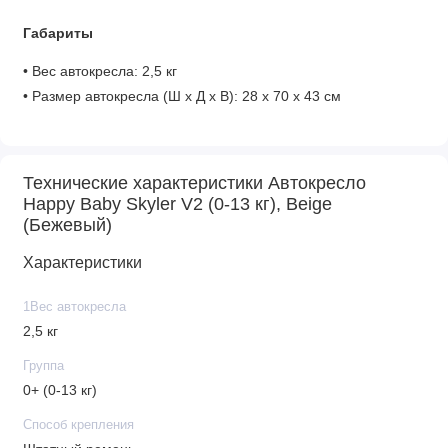
Габариты
• Вес автокресла: 2,5 кг
• Размер автокресла (Ш x Д x В): 28 х 70 х 43 см
*Важная информация!
Производитель оставляет за собой право без
Технические характеристики Автокресло
предварительного уведомления покупателя вносить
Happy Baby Skyler V2 (0-13 кг), Beige
(Бежевый)
изменения в конструкцию, комплектацию или технологию
изготовления изделия с целью улучшения его свойств.
Характеристики
1Вес автокресла
2,5 кг
Группа
0+ (0-13 кг)
Способ крепления