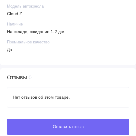
Модель автокресла
Габариты
Cloud Z
Размер (В х Г х Ш): 38 × 44 × 67 см
Наличие
Вес: 4,8 кг
На складе, ожидание 1-2 дня
Премиальное качество
Да
Отзывы
0
Нет отзывов об этом товаре.
Оставить отзыв