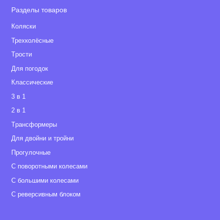
Разделы товаров
Коляски
Трехколёсные
Tрости
Для погодок
Классические
3 в 1
2 в 1
Tрансформеры
Для двойни и тройни
Прогулочные
С поворотными колесами
С большими колесами
С реверсивным блоком