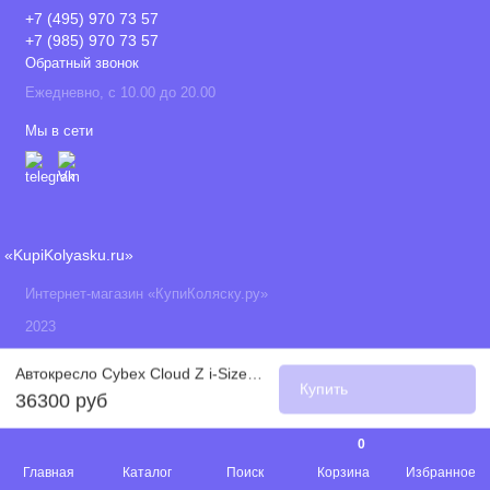
+7 (495) 970 73 57
+7 (985) 970 73 57
Обратный звонок
Ежедневно, с 10.00 до 20.00
Мы в сети
«KupiKolyasku.ru»
Интернет-магазин «КупиКоляску.ру»
2023
Автокресло Cybex Cloud Z i-Size (0-13 кг), Autumn Gold Plus (Темно-оранжевый)
Купить
36300 руб
0
Главная
Каталог
Поиск
Корзина
Избранное