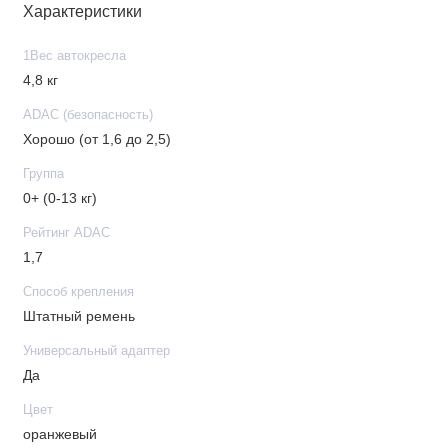
Характеристики
Группа: 0+, с рождения до года, вес до 13 кг
Внутренние ремни: есть
1Вес автокресла
Способ крепления ребенка: внутренними
4,8 кг
трехточечными ремнями детского автокресла
ADAC (безопасность)
Способ крепления автокресла: автомобильным 3-х
Хорошо (от 1,6 до 2,5)
точечным ремнем или isofix (при помощи базы Cybex
Z i-Size, приобретается отдельно)
Группа
Стандарт безопасности: i-Size
0+ (0-13 кг)
IsoFix: нет
Рейтинг ADAC
Регулировка высоты подголовника: да (11 положений)
1,7
Регулировка наклона: да (спинка автокресла
Способ крепления
раскладывается в полностью горизонтальное
Штатный ремень
положение, при установке в автомобиль такой
функции нет)
Универсальный адаптер
Съемный чехол: да
Да
Поддержка головы новорожденного: есть
Цвет
(подголовник)
оранжевый
Солнцезащитный козырек: есть