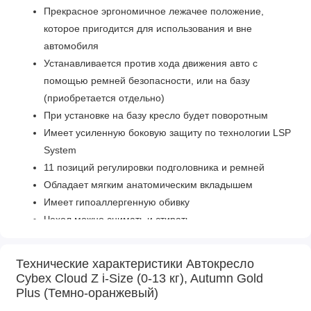
Прекрасное эргономичное лежачее положение,
которое пригодится для использования и вне
автомобиля
Устанавливается против хода движения авто с
помощью ремней безопасности, или на базу
(приобретается отдельно)
При установке на базу кресло будет поворотным
Имеет усиленную боковую защиту по технологии LSP
System
11 позиций регулировки подголовника и ремней
Обладает мягким анатомическим вкладышем
Имеет гипоаллергенную обивку
Чехол можно снимать и стирать
Подходит к шасси колясок Cybex
Характеристики
Технические характеристики Автокресло
Cybex Cloud Z i-Size (0-13 кг), Autumn Gold
Способ установки: против направления движения
Plus (Темно-оранжевый)
(спиной вперед)