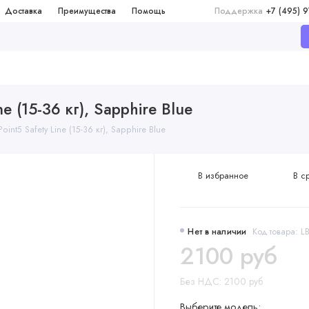
Доставка
Преимущества
Помощь
Поддержка
+7 (495) 
e (15-36 кг), Sapphire Blue
int5 Safety Line (15-36 кг), Sapphire Blue
В избранное
В с
Нет в наличии
Код товара: L
2100 руб
Без НДС: 2100 руб
Выберите модель: