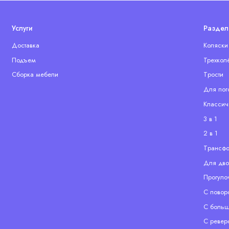
Услуги
Раздел
Доставка
Коляски
Подъем
Трехкол
Сборка мебели
Tрости
Для пог
Классич
3 в 1
2 в 1
Tрансф
Для дво
Прогуло
С повор
С больш
С ревер