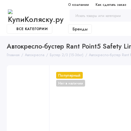
О компании
Как сделать заказ
Бренды
ВСЕ КАТЕГОРИИ
Автокресло-бустер Rant Point5 Safety Lin
Главная
Автокресла
Бустер 2/3 (15-36кг)
Автокресло-бустер Rant Po
Популярный
Нет в наличии