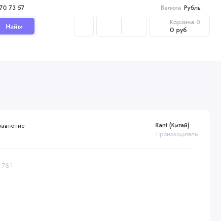
970 73 57
Валюта
Рубль
Корзина
0
Найти
0 руб
Rant (Китай)
равнение
Производитель
B-781