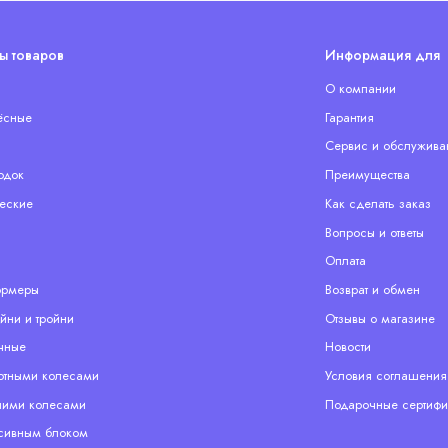
ы товаров
Информация для 
О компании
ёсные
Гарантия
Сервис и обслужива
одок
Преимущества
еские
Как сделать заказ
Вопросы и ответы
Оплата
ормеры
Возврат и обмен
йни и тройни
Отзывы о магазине
чные
Новости
отными колесами
Условия соглашения
ими колесами
Подарочные сертифи
сивным блоком