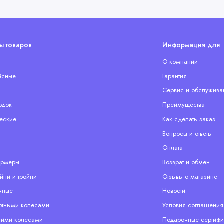
ы товаров
Информация для 
О компании
ёсные
Гарантия
Сервис и обслужива
одок
Преимущества
еские
Как сделать заказ
Вопросы и ответы
Оплата
ормеры
Возврат и обмен
йни и тройни
Отзывы о магазине
чные
Новости
отными колесами
Условия соглашения
ими колесами
Подарочные сертифи