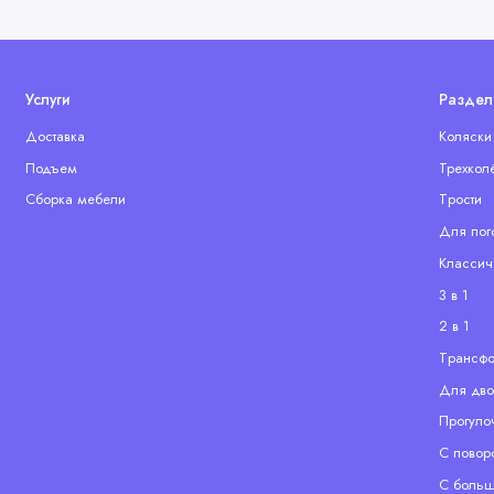
Услуги
Раздел
Доставка
Коляски
Подъем
Трехкол
Сборка мебели
Tрости
Для пог
Классич
3 в 1
2 в 1
Tрансф
Для дво
Прогуло
С повор
С больш