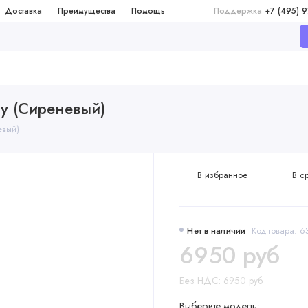
Доставка
Преимущества
Помощь
Поддержка
+7 (495) 
ray (Сиреневый)
евый)
В избранное
В с
Нет в наличии
Код товара: 
6950 руб
Без НДС: 6950 руб
Выберите модель: