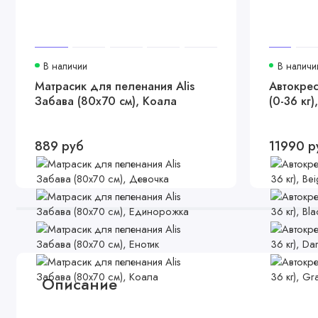
В наличии
В наличи
Матрасик для пеленания Alis
Автокре
Забава (80х70 см), Коала
(0-36 кг)
889 руб
11990 р
Описание