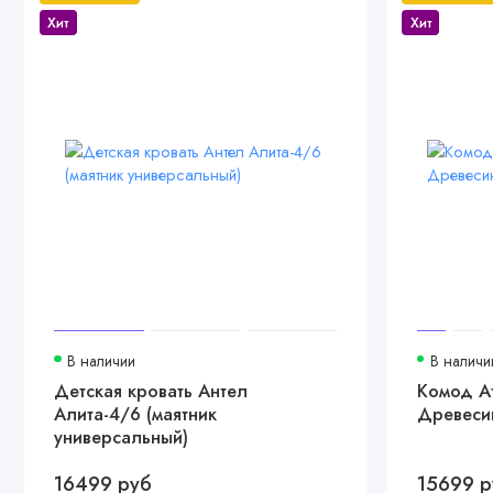
Хит
Хит
В наличии
В наличи
Детская кровать Антел
Комод A
Алита-4/6 (маятник
Древеси
универсальный)
16499 руб
15699 р