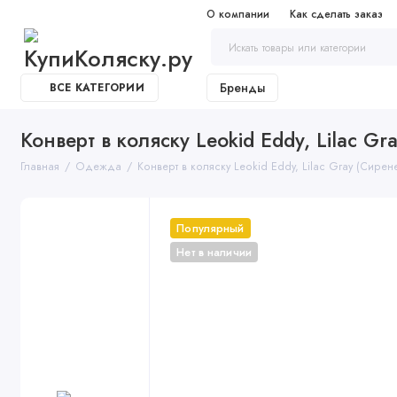
О компании
Как сделать заказ
Бренды
ВСЕ КАТЕГОРИИ
Конверт в коляску Leokid Eddy, Lilac G
Главная
Одежда
Конверт в коляску Leokid Eddy, Lilac Gray (Сирен
Популярный
Нет в наличии