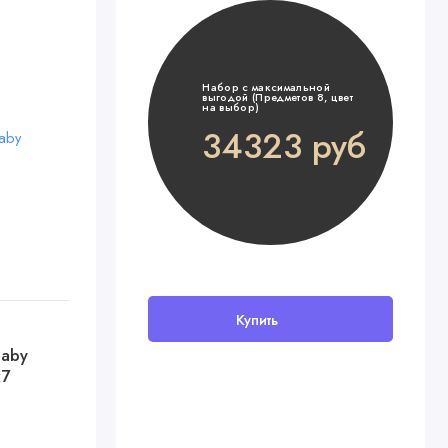
Набор с максимальной
выгодой (Предметов 8, цвет
на выбор)
34323 руб
Купить
Baby
х7