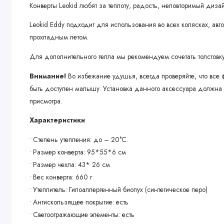
Конверты Leokid любят за теплоту, радость, неповторимый диз
Leokid Eddy подходит для использования во всех колясках, авт
прохладным летом.
Для дополнительного тепла мы рекомендуем сочетать толстов
Внимание!
Во избежание удушья, всегда проверяйте, что вс
быть доступен малышу. Установка данного аксессуара должна в
присмотра.
Характеристики
• Степень утепления: до – 20°С.
• Размер конверта: 95*55*6 см
• Размер чехла: 43* 26 см
• Вес конверта: 660 г
• Утеплитель: Гипоаллергенный биопух (синтетическое перо)
• Антискользящее покрытие: есть
• Светоотражающие элементы: есть