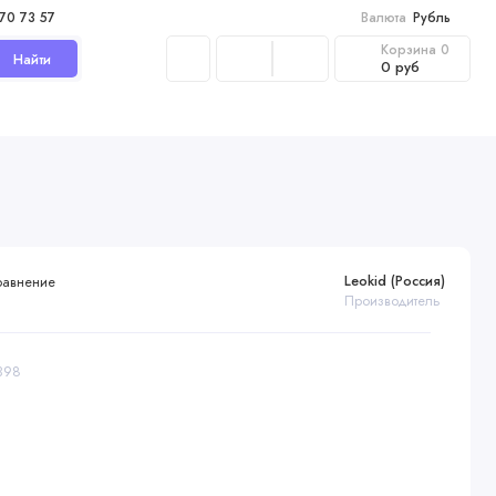
970 73 57
Валюта
Рубль
Корзина
0
Найти
0 руб
Leokid (Россия)
равнение
Производитель
6398