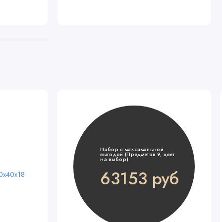
Популярный
Набор с максимальной
выгодой (Предметов 9, цвет
на выбор)
63153 руб