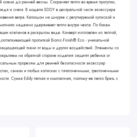
 осени до ранней весны. Сохраняет тепло во время прогулки,
ождя и снега. В модели EDDY в центральной части аксессуара
новения ветра. Капюшон на шнурке с регулируемой кулиской и
 молниях надежно удерживает тепло внутри чехла. По бокам
ации клапанов в раскрытом виде. Конверт изготовлен из теплой,
оотталкивающей пропиткой Bionic-Finish® Eco - уникальной
 защищающей ткани от воды и других воздействий. Элементы со
крытием на обратной стороне изделия защитят ребенка от
рсальным прорезям для ремней безопасности аксессуар
слах, санках и любых колясках с пятиточечными, трехточечными
ти. Сумка Eddy легкая и компактная, поэтому ее легко брать с