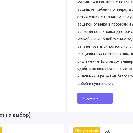
малышом в конверте с поздней
защищает ребенка от ветра, д
есть молния с клапаном от ду
защитой от ветра в прорезях и
конверта есть кнопки для фикс
мягкой и дышащей ткани с вод
запатентованной технологией,
специальным нескользящим по
скольжения. Благодаря униве
удобно использовать в автокре
и цельными ремнями безопаснос
собой в путешествия.
Поделиться
ет на выбор)
5.0
й
Популярный