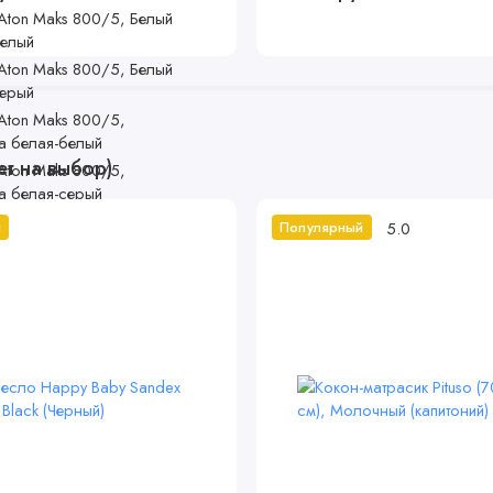
ет на выбор)
5.0
й
Популярный